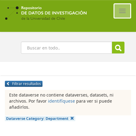
Ir
al
Cambi
contenido
naveg
principal
Buscar
Filtrar resultados
Este dataverse no contiene dataverses, datasets, ni
archivos. Por favor
identifíquese
para ver si puede
añadirlos.
Dataverse Category:
Department