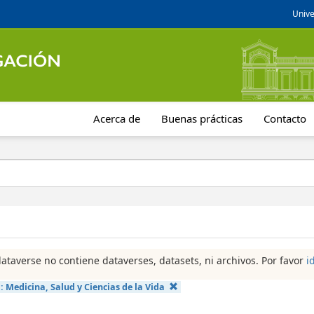
Unive
Acerca de
Buenas prácticas
Contacto
dataverse no contiene dataverses, datasets, ni archivos. Por favor
i
a:
Medicina, Salud y Ciencias de la Vida