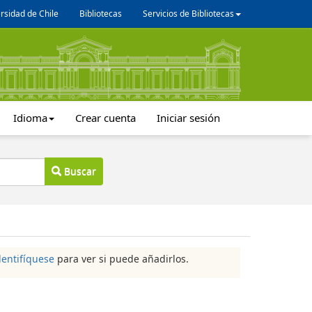
rsidad de Chile
Bibliotecas
Servicios de Bibliotecas
Idioma
Crear cuenta
Iniciar sesión
Buscar
dentifíquese
para ver si puede añadirlos.