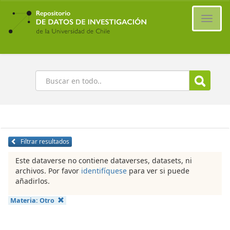
Ir
al
Cambi
contenido
naveg
principal
Buscar
Filtrar resultados
Este dataverse no contiene dataverses, datasets, ni
archivos. Por favor
identifíquese
para ver si puede
añadirlos.
Materia:
Otro