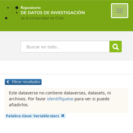
Ir
al
Cambi
contenido
naveg
principal
Buscar
Filtrar resultados
Este dataverse no contiene dataverses, datasets, ni
archivos. Por favor
identifíquese
para ver si puede
añadirlos.
Palabra clave:
Variable stars