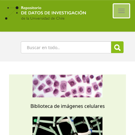
Ir
al
Cambi
contenido
naveg
principal
Buscar
Biblioteca de imágenes celulares