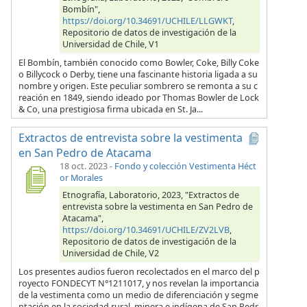
Bombín",
https://doi.org/10.34691/UCHILE/LLGWKT
,
Repositorio de datos de investigación de la
Universidad de Chile, V1
El Bombín, también conocido como Bowler, Coke, Billy Coke
o Billycock o Derby, tiene una fascinante historia ligada a su
nombre y origen. Este peculiar sombrero se remonta a su c
reación en 1849, siendo ideado por Thomas Bowler de Lock
& Co, una prestigiosa firma ubicada en St. Ja...
Extractos de entrevista sobre la vestimenta
en San Pedro de Atacama
18 oct. 2023
-
Fondo y colección Vestimenta Héct
or Morales
Etnografía, Laboratorio, 2023, "Extractos de
entrevista sobre la vestimenta en San Pedro de
Atacama",
https://doi.org/10.34691/UCHILE/ZV2LVB
,
Repositorio de datos de investigación de la
Universidad de Chile, V2
Los presentes audios fueron recolectados en el marco del p
royecto FONDECYT N°1211017, y nos revelan la importancia
de la vestimenta como un medio de diferenciación y segme
ntación en la sociedad rural, minera e indígena de San Pedr