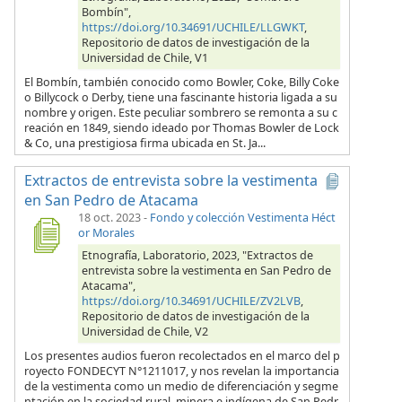
Bombín",
https://doi.org/10.34691/UCHILE/LLGWKT
,
Repositorio de datos de investigación de la
Universidad de Chile, V1
El Bombín, también conocido como Bowler, Coke, Billy Coke
o Billycock o Derby, tiene una fascinante historia ligada a su
nombre y origen. Este peculiar sombrero se remonta a su c
reación en 1849, siendo ideado por Thomas Bowler de Lock
& Co, una prestigiosa firma ubicada en St. Ja...
Extractos de entrevista sobre la vestimenta
en San Pedro de Atacama
18 oct. 2023
-
Fondo y colección Vestimenta Héct
or Morales
Etnografía, Laboratorio, 2023, "Extractos de
entrevista sobre la vestimenta en San Pedro de
Atacama",
https://doi.org/10.34691/UCHILE/ZV2LVB
,
Repositorio de datos de investigación de la
Universidad de Chile, V2
Los presentes audios fueron recolectados en el marco del p
royecto FONDECYT N°1211017, y nos revelan la importancia
de la vestimenta como un medio de diferenciación y segme
ntación en la sociedad rural, minera e indígena de San Pedr