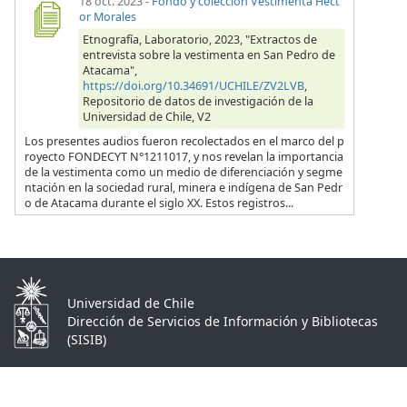
18 oct. 2023
-
Fondo y colección Vestimenta Héct
or Morales
Etnografía, Laboratorio, 2023, "Extractos de
entrevista sobre la vestimenta en San Pedro de
Atacama",
https://doi.org/10.34691/UCHILE/ZV2LVB
,
Repositorio de datos de investigación de la
Universidad de Chile, V2
Los presentes audios fueron recolectados en el marco del p
royecto FONDECYT N°1211017, y nos revelan la importancia
de la vestimenta como un medio de diferenciación y segme
ntación en la sociedad rural, minera e indígena de San Pedr
o de Atacama durante el siglo XX. Estos registros...
Universidad de Chile
Dirección de Servicios de Información y Bibliotecas
(SISIB)