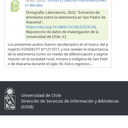
18 oct. 2023
-
Fondo y colección Vestimenta Héct
or Morales
Etnografía, Laboratorio, 2023, "Extractos de
entrevista sobre la vestimenta en San Pedro de
Atacama",
https://doi.org/10.34691/UCHILE/ZV2LVB
,
Repositorio de datos de investigación de la
Universidad de Chile, V2
Los presentes audios fueron recolectados en el marco del p
royecto FONDECYT N°1211017, y nos revelan la importancia
de la vestimenta como un medio de diferenciación y segme
ntación en la sociedad rural, minera e indígena de San Pedr
o de Atacama durante el siglo XX. Estos registros...
Universidad de Chile
Dirección de Servicios de Información y Bibliotecas
(SISIB)