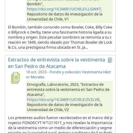
Bombín",
https://doi.org/10.34691/UCHILE/LLGWKT
,
Repositorio de datos de investigación de la
Universidad de Chile, V1
El Bombín, también conocido como Bowler, Coke, Billy Coke
o Billycock o Derby, tiene una fascinante historia ligada a su
nombre y origen. Este peculiar sombrero se remonta a su c
reación en 1849, siendo ideado por Thomas Bowler de Lock
& Co, una prestigiosa firma ubicada en St. Ja...
Extractos de entrevista sobre la vestimenta
en San Pedro de Atacama
18 oct. 2023
-
Fondo y colección Vestimenta Héct
or Morales
Etnografía, Laboratorio, 2023, "Extractos de
entrevista sobre la vestimenta en San Pedro de
Atacama",
https://doi.org/10.34691/UCHILE/ZV2LVB
,
Repositorio de datos de investigación de la
Universidad de Chile, V2
Los presentes audios fueron recolectados en el marco del p
royecto FONDECYT N°1211017, y nos revelan la importancia
de la vestimenta como un medio de diferenciación y segme
ntación en la sociedad rural, minera e indígena de San Pedr