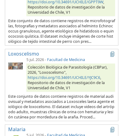
https://doi.org/10.34691/UCHILE/GPPT9W
,
Repositorio de datos de investigación de la
Universidad de Chile, V1
Este conjunto de datos contiene registros de microfotograf
ías, fotografías y metadatos asociados al helminto Echinoc
occus granulosus, agente etiológico de hidatidosis o equin
ococosis quística. El dataset incluye imágenes de corte hist
ológico de tejido intestinal de perro con pres...
Loxoscelismo
5 jul. 2026
-
Facultad de Medicina
Colección Biológica de Parasitología (CBPar),
2026, "Loxoscelismo",
https://doi.org/10.34691/UCHILE/YJC9C6
,
Repositorio de datos de investigación de la
Universidad de Chile, V1
Este conjunto de datos contiene registros de material audi
ovisual y metadatos asociados a Loxosceles laeta agente et
iológico de loxocelismo. El dataset incluye videos del artróp
odo adulto, muestras clínicas de orina con hematuria y lesi
ón cutánea por mordedura de la araña. Proced...
Malaria
5 jul. 2026
-
Facultad de Medicina