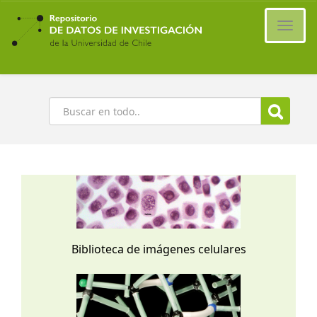
Ir
al
Cambi
contenido
naveg
principal
Buscar
Biblioteca de imágenes celulares