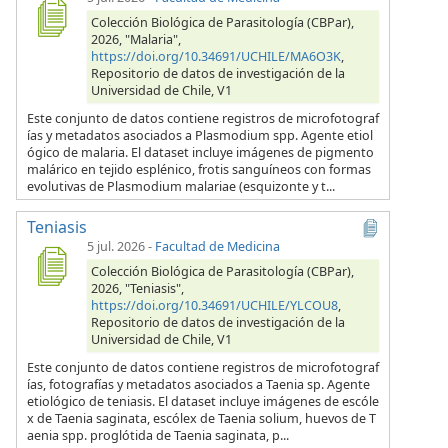
Colección Biológica de Parasitología (CBPar),
2026, "Malaria",
https://doi.org/10.34691/UCHILE/MA6O3K
,
Repositorio de datos de investigación de la
Universidad de Chile, V1
Este conjunto de datos contiene registros de microfotograf
ías y metadatos asociados a Plasmodium spp. Agente etiol
ógico de malaria. El dataset incluye imágenes de pigmento
malárico en tejido esplénico, frotis sanguíneos con formas
evolutivas de Plasmodium malariae (esquizonte y t...
Teniasis
5 jul. 2026
-
Facultad de Medicina
Colección Biológica de Parasitología (CBPar),
2026, "Teniasis",
https://doi.org/10.34691/UCHILE/YLCOU8
,
Repositorio de datos de investigación de la
Universidad de Chile, V1
Este conjunto de datos contiene registros de microfotograf
ías, fotografías y metadatos asociados a Taenia sp. Agente
etiológico de teniasis. El dataset incluye imágenes de escóle
x de Taenia saginata, escólex de Taenia solium, huevos de T
aenia spp. proglótida de Taenia saginata, p...