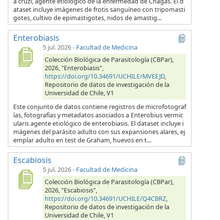
a cruzi, agente etiológico de la enfermedad de Chagas. El d
ataset incluye imágenes de frotis sanguíneo con tripomasti
gotes, cultivo de epimastigotes, nidos de amastig...
Enterobiasis
5 jul. 2026
-
Facultad de Medicina
Colección Biológica de Parasitología (CBPar),
2026, "Enterobiasis",
https://doi.org/10.34691/UCHILE/MVEEJD
,
Repositorio de datos de investigación de la
Universidad de Chile, V1
Este conjunto de datos contiene registros de microfotograf
ías, fotografías y metadatos asociados a Enterobius vermic
ularis agente etiológico de enterobiasis. El dataset incluye i
mágenes del parásito adulto con sus expansiones alares, ej
emplar adulto en test de Graham, huevos en t...
Escabiosis
5 jul. 2026
-
Facultad de Medicina
Colección Biológica de Parasitología (CBPar),
2026, "Escabiosis",
https://doi.org/10.34691/UCHILE/Q4CBRZ
,
Repositorio de datos de investigación de la
Universidad de Chile, V1