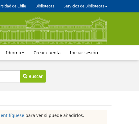
rsidad de Chile
Bibliotecas
Servicios de Bibliotecas
Idioma
Crear cuenta
Iniciar sesión
Buscar
dentifíquese
para ver si puede añadirlos.