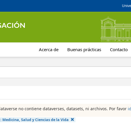
Unive
Acerca de
Buenas prácticas
Contacto
dataverse no contiene dataverses, datasets, ni archivos. Por favor
i
a:
Medicina, Salud y Ciencias de la Vida