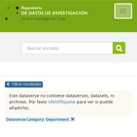
Ir
al
Cambi
contenido
naveg
principal
Buscar
Filtrar resultados
Este dataverse no contiene dataverses, datasets, ni
archivos. Por favor
identifíquese
para ver si puede
añadirlos.
Dataverse Category:
Department