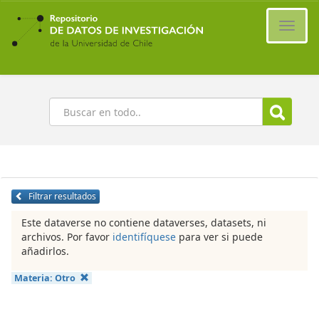
Ir
al
Cambi
contenido
naveg
principal
Buscar
Filtrar resultados
Este dataverse no contiene dataverses, datasets, ni
archivos. Por favor
identifíquese
para ver si puede
añadirlos.
Materia:
Otro