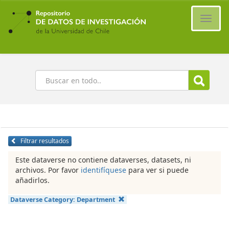
Ir
al
Cambi
contenido
naveg
principal
Buscar
Filtrar resultados
Este dataverse no contiene dataverses, datasets, ni
archivos. Por favor
identifíquese
para ver si puede
añadirlos.
Dataverse Category:
Department