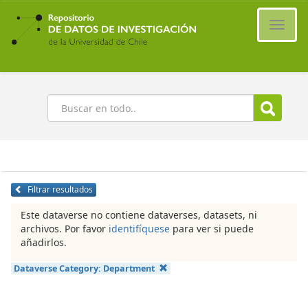
Ir
al
Cambi
contenido
naveg
principal
Buscar
Filtrar resultados
Este dataverse no contiene dataverses, datasets, ni
archivos. Por favor
identifíquese
para ver si puede
añadirlos.
Dataverse Category:
Department