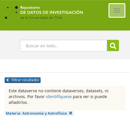
Ir
al
Cambi
contenido
naveg
principal
Buscar
Filtrar resultados
Este dataverse no contiene dataverses, datasets, ni
archivos. Por favor
identifíquese
para ver si puede
añadirlos.
Materia:
Astronomía y Astrofísica