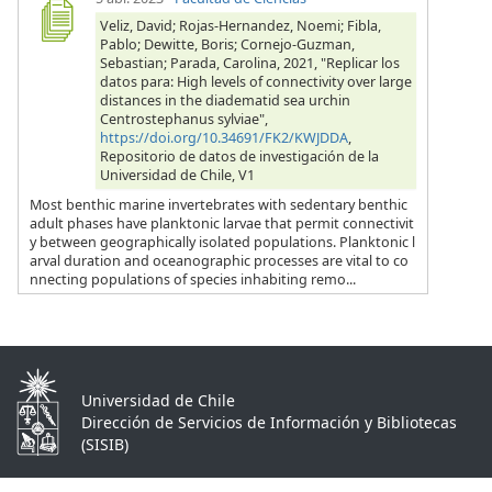
Veliz, David; Rojas-Hernandez, Noemi; Fibla,
Pablo; Dewitte, Boris; Cornejo-Guzman,
Sebastian; Parada, Carolina, 2021, "Replicar los
datos para: High levels of connectivity over large
distances in the diadematid sea urchin
Centrostephanus sylviae",
https://doi.org/10.34691/FK2/KWJDDA
,
Repositorio de datos de investigación de la
Universidad de Chile, V1
Most benthic marine invertebrates with sedentary benthic
adult phases have planktonic larvae that permit connectivit
y between geographically isolated populations. Planktonic l
arval duration and oceanographic processes are vital to co
nnecting populations of species inhabiting remo...
Universidad de Chile
Dirección de Servicios de Información y Bibliotecas
(SISIB)