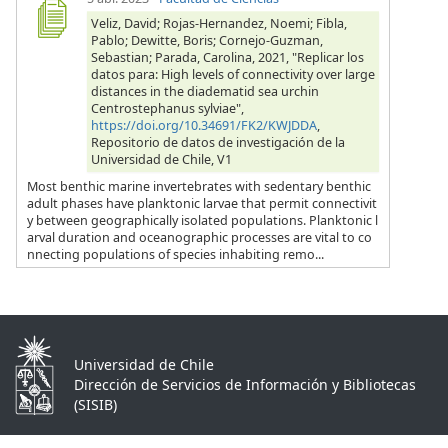
Veliz, David; Rojas-Hernandez, Noemi; Fibla,
Pablo; Dewitte, Boris; Cornejo-Guzman,
Sebastian; Parada, Carolina, 2021, "Replicar los
datos para: High levels of connectivity over large
distances in the diadematid sea urchin
Centrostephanus sylviae",
https://doi.org/10.34691/FK2/KWJDDA
,
Repositorio de datos de investigación de la
Universidad de Chile, V1
Most benthic marine invertebrates with sedentary benthic
adult phases have planktonic larvae that permit connectivit
y between geographically isolated populations. Planktonic l
arval duration and oceanographic processes are vital to co
nnecting populations of species inhabiting remo...
Universidad de Chile
Dirección de Servicios de Información y Bibliotecas
(SISIB)