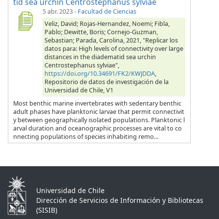
tid sea urchin Centrostephanus sylviae
5 abr. 2023
-
Facultad de Ciencias
Veliz, David; Rojas-Hernandez, Noemi; Fibla,
Pablo; Dewitte, Boris; Cornejo-Guzman,
Sebastian; Parada, Carolina, 2021, "Replicar los
datos para: High levels of connectivity over large
distances in the diadematid sea urchin
Centrostephanus sylviae",
https://doi.org/10.34691/FK2/KWJDDA
,
Repositorio de datos de investigación de la
Universidad de Chile, V1
Most benthic marine invertebrates with sedentary benthic
adult phases have planktonic larvae that permit connectivit
y between geographically isolated populations. Planktonic l
arval duration and oceanographic processes are vital to co
nnecting populations of species inhabiting remo...
Universidad de Chile
Dirección de Servicios de Información y Bibliotecas
(SISIB)