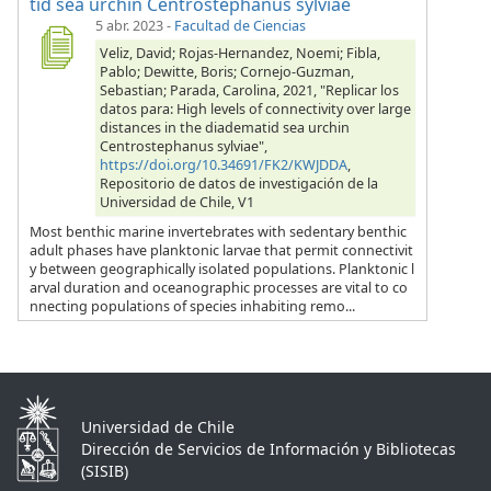
tid sea urchin Centrostephanus sylviae
5 abr. 2023
-
Facultad de Ciencias
Veliz, David; Rojas-Hernandez, Noemi; Fibla,
Pablo; Dewitte, Boris; Cornejo-Guzman,
Sebastian; Parada, Carolina, 2021, "Replicar los
datos para: High levels of connectivity over large
distances in the diadematid sea urchin
Centrostephanus sylviae",
https://doi.org/10.34691/FK2/KWJDDA
,
Repositorio de datos de investigación de la
Universidad de Chile, V1
Most benthic marine invertebrates with sedentary benthic
adult phases have planktonic larvae that permit connectivit
y between geographically isolated populations. Planktonic l
arval duration and oceanographic processes are vital to co
nnecting populations of species inhabiting remo...
Universidad de Chile
Dirección de Servicios de Información y Bibliotecas
(SISIB)