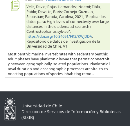
Veliz, David; Rojas-Hernandez, Noemi; Fibla,
Pablo; Dewitte, Boris; Cornejo-Guzman,
Sebastian; Parada, Carolina, 2021, "Replicar los
datos para: High levels of connectivity over large
distances in the diadematid sea urchin
Centrostephanus sylviae",
https://doi.org/10.34691/FK2/KWJDDA
,
Repositorio de datos de investigación de la
Universidad de Chile, V1
Most benthic marine invertebrates with sedentary benthic
adult phases have planktonic larvae that permit connectivit
y between geographically isolated populations. Planktonic l
arval duration and oceanographic processes are vital to co
nnecting populations of species inhabiting remo...
Universidad de Chile
Dirección de Servicios de Información y Bibliotecas
(SISIB)