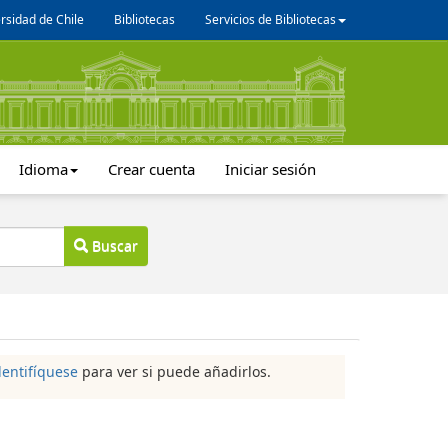
rsidad de Chile
Bibliotecas
Servicios de Bibliotecas
Idioma
Crear cuenta
Iniciar sesión
Buscar
dentifíquese
para ver si puede añadirlos.