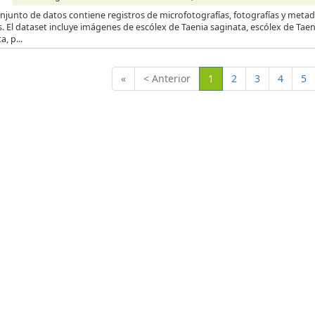
njunto de datos contiene registros de microfotografías, fotografías y metad
s. El dataset incluye imágenes de escólex de Taenia saginata, escólex de Tae
a, p...
(Actual)
«
< Anterior
1
2
3
4
5