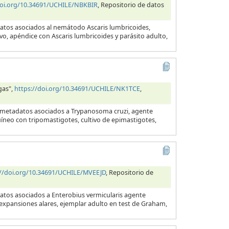
doi.org/10.34691/UCHILE/NBKBIR
, Repositorio de datos
datos asociados al nemátodo Ascaris lumbricoides,
evo, apéndice con Ascaris lumbricoides y parásito adulto,
gas",
https://doi.org/10.34691/UCHILE/NK1TCE
,
y metadatos asociados a Trypanosoma cruzi, agente
uíneo con tripomastigotes, cultivo de epimastigotes,
://doi.org/10.34691/UCHILE/MVEEJD
, Repositorio de
datos asociados a Enterobius vermicularis agente
s expansiones alares, ejemplar adulto en test de Graham,