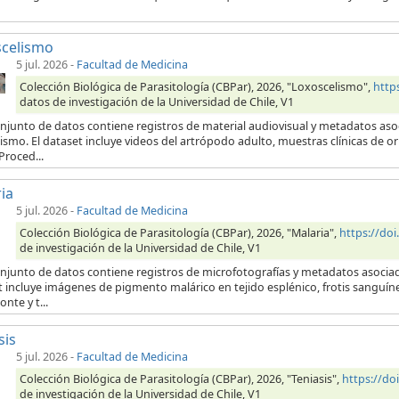
scelismo
5 jul. 2026
-
Facultad de Medicina
Colección Biológica de Parasitología (CBPar), 2026, "Loxoscelismo",
http
datos de investigación de la Universidad de Chile, V1
njunto de datos contiene registros de material audiovisual y metadatos aso
ismo. El dataset incluye videos del artrópodo adulto, muestras clínicas de 
Proced...
ia
5 jul. 2026
-
Facultad de Medicina
Colección Biológica de Parasitología (CBPar), 2026, "Malaria",
https://do
de investigación de la Universidad de Chile, V1
onjunto de datos contiene registros de microfotografías y metadatos asocia
t incluye imágenes de pigmento malárico en tejido esplénico, frotis sanguí
onte y t...
sis
5 jul. 2026
-
Facultad de Medicina
Colección Biológica de Parasitología (CBPar), 2026, "Teniasis",
https://d
de investigación de la Universidad de Chile, V1