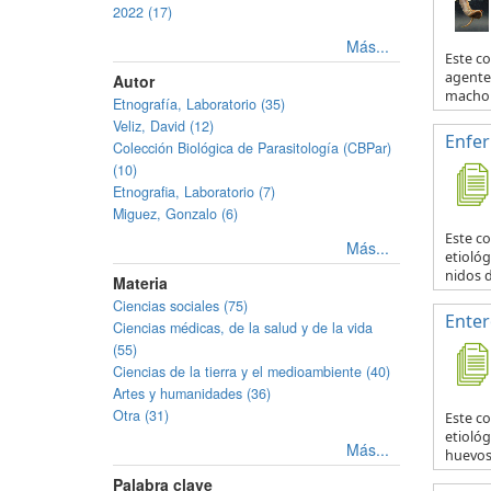
2022 (17)
Más...
Este c
agente 
Autor
macho y
Etnografía, Laboratorio (35)
Veliz, David (12)
Enfe
Colección Biológica de Parasitología (CBPar)
(10)
Etnografia, Laboratorio (7)
Miguez, Gonzalo (6)
Este c
Más...
etiológ
nidos d
Materia
Ciencias sociales (75)
Enter
Ciencias médicas, de la salud y de la vida
(55)
Ciencias de la tierra y el medioambiente (40)
Artes y humanidades (36)
Otra (31)
Este c
etiológ
Más...
huevos 
Palabra clave