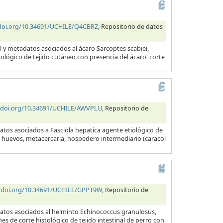
/doi.org/10.34691/UCHILE/Q4CBRZ
, Repositorio de datos
l y metadatos asociados al ácaro Sarcoptes scabiei,
tológico de tejido cutáneo con presencia del ácaro, corte
//doi.org/10.34691/UCHILE/AWVPLU
, Repositorio de
atos asociados a Fasciola hepatica agente etiológico de
a, huevos, metacercaria, hospedero intermediario (caracol
//doi.org/10.34691/UCHILE/GPPT9W
, Repositorio de
datos asociados al helminto Echinococcus granulosus,
es de corte histológico de tejido intestinal de perro con