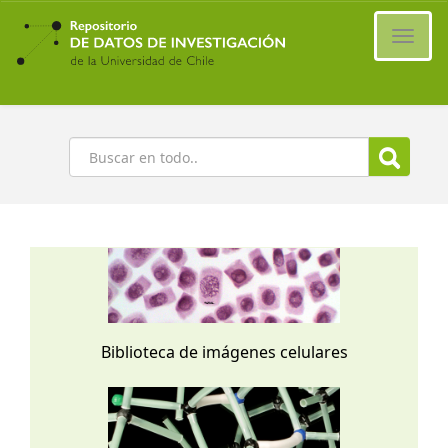
Ir
al
Cambi
contenido
naveg
principal
Buscar
Biblioteca de imágenes celulares