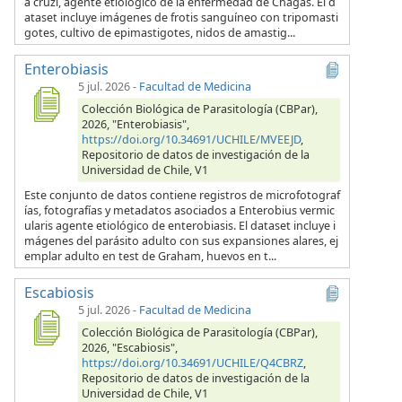
a cruzi, agente etiológico de la enfermedad de Chagas. El d
ataset incluye imágenes de frotis sanguíneo con tripomasti
gotes, cultivo de epimastigotes, nidos de amastig...
Enterobiasis
5 jul. 2026
-
Facultad de Medicina
Colección Biológica de Parasitología (CBPar),
2026, "Enterobiasis",
https://doi.org/10.34691/UCHILE/MVEEJD
,
Repositorio de datos de investigación de la
Universidad de Chile, V1
Este conjunto de datos contiene registros de microfotograf
ías, fotografías y metadatos asociados a Enterobius vermic
ularis agente etiológico de enterobiasis. El dataset incluye i
mágenes del parásito adulto con sus expansiones alares, ej
emplar adulto en test de Graham, huevos en t...
Escabiosis
5 jul. 2026
-
Facultad de Medicina
Colección Biológica de Parasitología (CBPar),
2026, "Escabiosis",
https://doi.org/10.34691/UCHILE/Q4CBRZ
,
Repositorio de datos de investigación de la
Universidad de Chile, V1