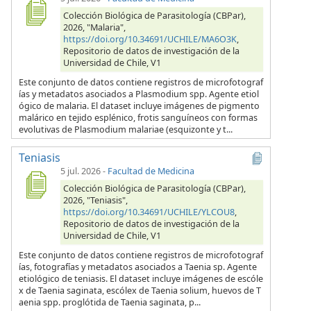
Colección Biológica de Parasitología (CBPar),
2026, "Malaria",
https://doi.org/10.34691/UCHILE/MA6O3K
,
Repositorio de datos de investigación de la
Universidad de Chile, V1
Este conjunto de datos contiene registros de microfotograf
ías y metadatos asociados a Plasmodium spp. Agente etiol
ógico de malaria. El dataset incluye imágenes de pigmento
malárico en tejido esplénico, frotis sanguíneos con formas
evolutivas de Plasmodium malariae (esquizonte y t...
Teniasis
5 jul. 2026
-
Facultad de Medicina
Colección Biológica de Parasitología (CBPar),
2026, "Teniasis",
https://doi.org/10.34691/UCHILE/YLCOU8
,
Repositorio de datos de investigación de la
Universidad de Chile, V1
Este conjunto de datos contiene registros de microfotograf
ías, fotografías y metadatos asociados a Taenia sp. Agente
etiológico de teniasis. El dataset incluye imágenes de escóle
x de Taenia saginata, escólex de Taenia solium, huevos de T
aenia spp. proglótida de Taenia saginata, p...