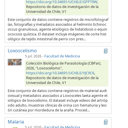
https://doi.org/10.34691/UCHILE/GPPT9W
,
Repositorio de datos de investigación de la
Universidad de Chile, V1
Este conjunto de datos contiene registros de microfotograf
ías, fotografías y metadatos asociados al helminto Echinoc
occus granulosus, agente etiológico de hidatidosis o equin
ococosis quística. El dataset incluye imágenes de corte hist
ológico de tejido intestinal de perro con pres...
Loxoscelismo
5 jul. 2026
-
Facultad de Medicina
Colección Biológica de Parasitología (CBPar),
2026, "Loxoscelismo",
https://doi.org/10.34691/UCHILE/YJC9C6
,
Repositorio de datos de investigación de la
Universidad de Chile, V1
Este conjunto de datos contiene registros de material audi
ovisual y metadatos asociados a Loxosceles laeta agente et
iológico de loxocelismo. El dataset incluye videos del artróp
odo adulto, muestras clínicas de orina con hematuria y lesi
ón cutánea por mordedura de la araña. Proced...
Malaria
5 jul. 2026
-
Facultad de Medicina