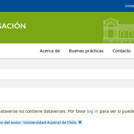
Unive
Acerca de
Buenas prácticas
Contacto
dataverse no contiene dataverses. Por favor
log in
para ver si puede
ón del autor:
Universidad Austral de Chile