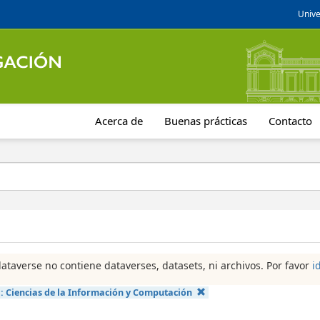
Unive
Acerca de
Buenas prácticas
Contacto
dataverse no contiene dataverses, datasets, ni archivos. Por favor
i
a:
Ciencias de la Información y Computación