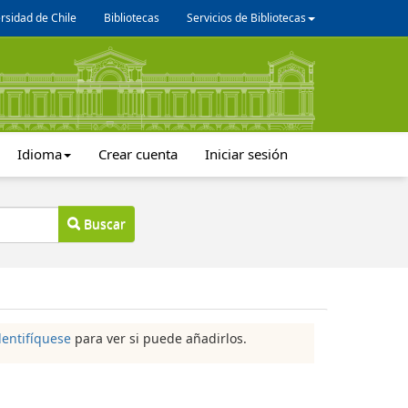
rsidad de Chile
Bibliotecas
Servicios de Bibliotecas
Idioma
Crear cuenta
Iniciar sesión
Buscar
dentifíquese
para ver si puede añadirlos.