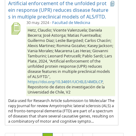
Artificial enforcement of the unfolded prot
ein response (UPR) reduces disease feature
s in multiple preclinical models of ALS/FTD.
30 may. 2024
-
Facultad de Medicina
Hetz, Claudio; Vicente Valenzuela; Daniela
Becerra; José Astorga; Matias Fuentealba;
Guillermo Diaz; Leslie Bargsted; Carlos Chacón;
Alexis Martinez; Romina Gozalvo; Kasey Jackson;
Vania Morales; Macarena Las Heras; Giovanni
Tamburini; Leonard Petrucelli; Pablo Sardi; Lars
Plate, 2024, "Artificial enforcement of the
unfolded protein response (UPR) reduces
disease features in multiple preclinical models
of ALS/FTD.",
https://doi.org/10.34691/UCHILE/4MDLCP
,
Repositorio de datos de investigación de la
Universidad de Chile, V2
Data used for Research Article submission to Molecular The
rapy Journal for review Amyotrophic lateral sclerosis (ALS) a
nd fronto-temporal dementia (FTD) are part of a spectrum
of diseases that share several causative genes, resulting on
a combinatory of motor and cognitive sympto...