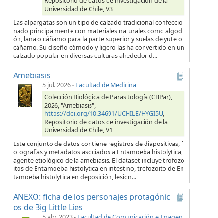
Repositorio de datos de investigación de la
Universidad de Chile, V3
Las alpargatas son un tipo de calzado tradicional confeccio
nado principalmente con materiales naturales como algod
ón, lana o cáñamo para la parte superior y suelas de yute o
cáñamo. Su diseño cómodo y ligero las ha convertido en un
calzado popular en diversas culturas alrededor d...
Amebiasis
5 jul. 2026
-
Facultad de Medicina
Colección Biológica de Parasitología (CBPar),
2026, "Amebiasis",
https://doi.org/10.34691/UCHILE/HYGI5U
,
Repositorio de datos de investigación de la
Universidad de Chile, V1
Este conjunto de datos contiene registros de diapositivas, f
otografías y metadatos asociados a Entamoeba histolytica,
agente etiológico de la amebiasis. El dataset incluye trofozo
itos de Entamoeba histolytica en intestino, trofozoito de En
tamoeba histolytica en deposición, lesion...
ANEXO: ficha de los personajes protagónic
os de Big Little Lies
5 abr. 2023
-
Facultad de Comunicación e Imagen