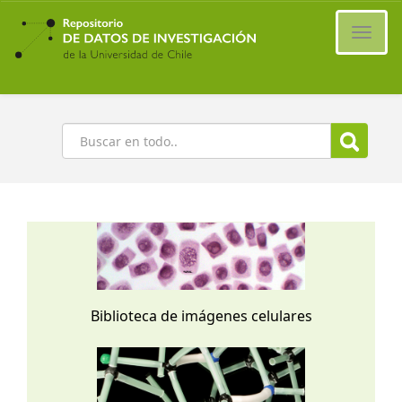
Ir
al
Cambi
contenido
naveg
principal
Buscar
Biblioteca de imágenes celulares