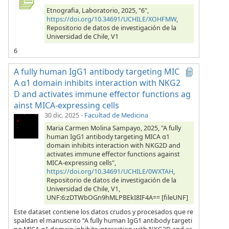
Etnografia, Laboratorio, 2025, "6",
https://doi.org/10.34691/UCHILE/XOHFMW
,
Repositorio de datos de investigación de la
Universidad de Chile, V1
6
A fully human IgG1 antibody targeting MIC
A α1 domain inhibits interaction with NKG2
D and activates immune effector functions ag
ainst MICA-expressing cells
30 dic. 2025
-
Facultad de Medicina
Maria Carmen Molina Sampayo, 2025, "A fully
human IgG1 antibody targeting MICA α1
domain inhibits interaction with NKG2D and
activates immune effector functions against
MICA-expressing cells",
https://doi.org/10.34691/UCHILE/0WXTAH
,
Repositorio de datos de investigación de la
Universidad de Chile, V1,
UNF:6:zDTWbOGn9hMLPBEkI8IF4A== [fileUNF]
Este dataset contiene los datos crudos y procesados que re
spaldan el manuscrito “A fully human IgG1 antibody targeti