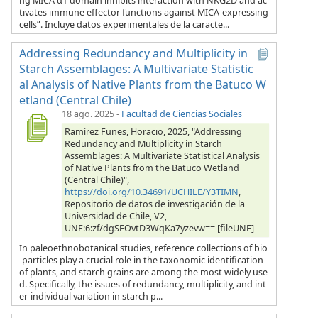
ng MICA α1 domain inhibits interaction with NKG2D and ac
tivates immune effector functions against MICA-expressing
cells”. Incluye datos experimentales de la caracte...
Addressing Redundancy and Multiplicity in
Starch Assemblages: A Multivariate Statistic
al Analysis of Native Plants from the Batuco W
etland (Central Chile)
18 ago. 2025
-
Facultad de Ciencias Sociales
Ramírez Funes, Horacio, 2025, "Addressing
Redundancy and Multiplicity in Starch
Assemblages: A Multivariate Statistical Analysis
of Native Plants from the Batuco Wetland
(Central Chile)",
https://doi.org/10.34691/UCHILE/Y3TIMN
,
Repositorio de datos de investigación de la
Universidad de Chile, V2,
UNF:6:zf/dgSEOvtD3WqKa7yzevw== [fileUNF]
In paleoethnobotanical studies, reference collections of bio
-particles play a crucial role in the taxonomic identification
of plants, and starch grains are among the most widely use
d. Specifically, the issues of redundancy, multiplicity, and int
er-individual variation in starch p...