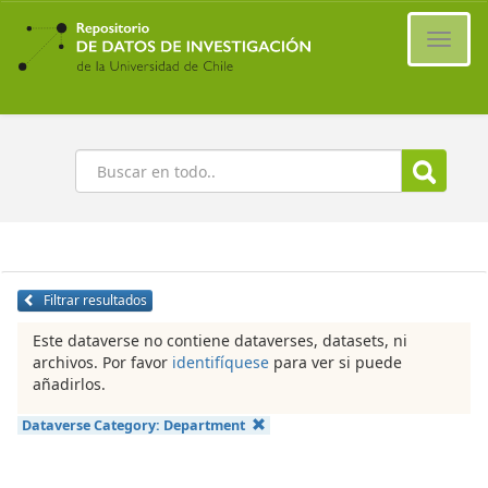
Ir
al
Cambi
contenido
naveg
principal
Buscar
Filtrar resultados
Este dataverse no contiene dataverses, datasets, ni
archivos. Por favor
identifíquese
para ver si puede
añadirlos.
Dataverse Category:
Department