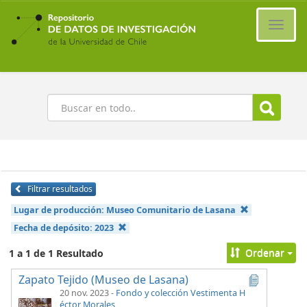
Ir
al
Cambi
contenido
naveg
principal
Buscar
Filtrar resultados
Lugar de producción:
Museo Comunitario de Lasana
Fecha de depósito:
2023
Ordenar
1 a 1 de 1 Resultado
Zapato Tejido (Museo de Lasana)
20 nov. 2023
-
Fondo y colección Vestimenta H
éctor Morales