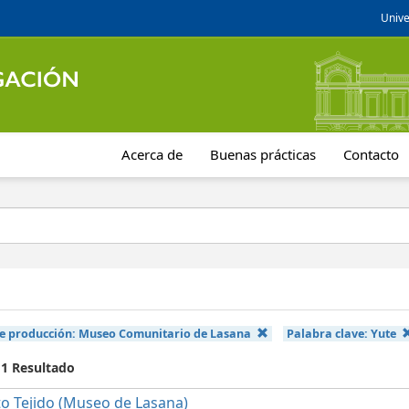
Unive
Acerca de
Buenas prácticas
Contacto
e producción:
Museo Comunitario de Lasana
Palabra clave:
Yute
 1 Resultado
o Tejido (Museo de Lasana)