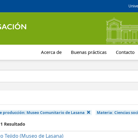
Unive
Acerca de
Buenas prácticas
Contacto
e producción:
Museo Comunitario de Lasana
Materia:
Ciencias soc
 1 Resultado
o Tejido (Museo de Lasana)