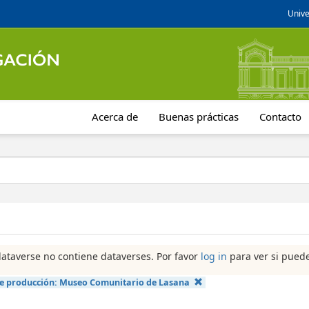
Unive
Acerca de
Buenas prácticas
Contacto
dataverse no contiene dataverses. Por favor
log in
para ver si puede
e producción:
Museo Comunitario de Lasana