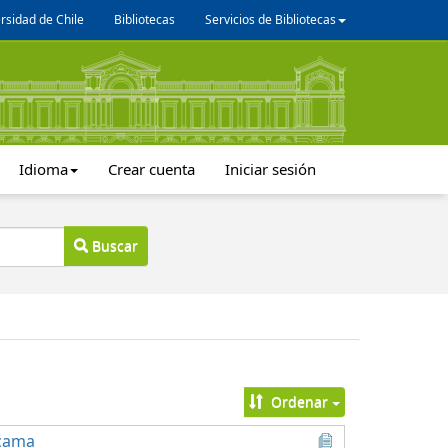
rsidad de Chile
Bibliotecas
Servicios de Bibliotecas
Idioma
Crear cuenta
Iniciar sesión
Buscar
Ordenar
acama