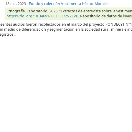
18 oct. 2023
-
Fondo y colección Vestimenta Héctor Morales
Etnografía, Laboratorio, 2023, "Extractos de entrevista sobre la vestim
https://doi.org/10.34691/UCHILE/ZV2LVB
, Repositorio de datos de inves
esentes audios fueron recolectados en el marco del proyecto FONDECYT N°12
n medio de diferenciación y segmentación en la sociedad rural, minera e in
egistros...