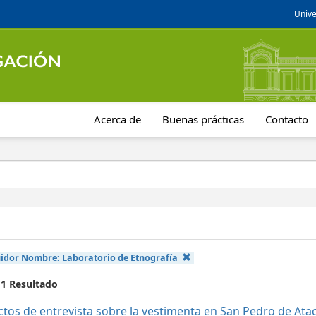
Unive
Acerca de
Buenas prácticas
Contacto
uidor Nombre:
Laboratorio de Etnografía
 1 Resultado
ctos de entrevista sobre la vestimenta en San Pedro de At