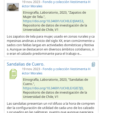
19 nov. 2023
-
Fondo y colección Vestimenta H
éctor Morales
Etnografía, Laboratorio, 2023, "Zapatos de
Mujer de Tela.",
https://doi.org/10.34691/UCHILE/J0AKS3
,
Repositorio de datos de investigación de la
Universidad de Chile, V1
Los zapatos de tela para mujer, usado en zonas rurales y ca
mpesinas andinas a inicio del siglo XX, eran comúnmente u
sados con faldas largas en actividades domésticas y festiva
s. Aunque se destacaron en diversos ámbitos cotidianos, n
o eran el calzado predominante para el trabajo e...
Sandalias de Cuero.
19 nov. 2023
-
Fondo y colección Vestimenta H
éctor Morales
Etnografía, Laboratorio, 2023, "Sandalias de
Cuero.",
https://doi.org/10.34691/UCHILE/GIE7JD
,
Repositorio de datos de investigación de la
Universidad de Chile, V1
Las sandalias presentan un rol difuso a la hora de compren
der la configuración de utilidad de cada uno de los calzado
s ocupados en las salitreras, puesto que aunque pareciera