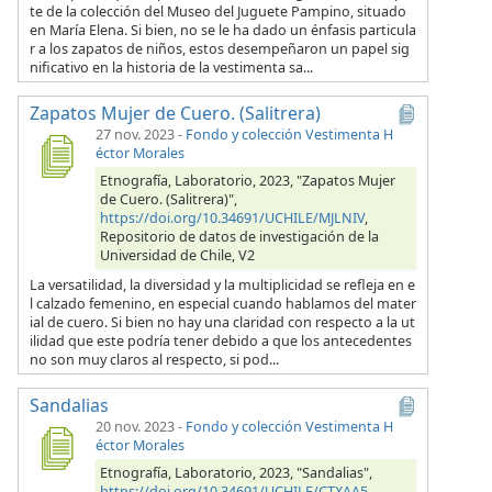
te de la colección del Museo del Juguete Pampino, situado
en María Elena. Si bien, no se le ha dado un énfasis particula
r a los zapatos de niños, estos desempeñaron un papel sig
nificativo en la historia de la vestimenta sa...
Zapatos Mujer de Cuero. (Salitrera)
27 nov. 2023
-
Fondo y colección Vestimenta H
éctor Morales
Etnografía, Laboratorio, 2023, "Zapatos Mujer
de Cuero. (Salitrera)",
https://doi.org/10.34691/UCHILE/MJLNIV
,
Repositorio de datos de investigación de la
Universidad de Chile, V2
La versatilidad, la diversidad y la multiplicidad se refleja en e
l calzado femenino, en especial cuando hablamos del mater
ial de cuero. Si bien no hay una claridad con respecto a la ut
ilidad que este podría tener debido a que los antecedentes
no son muy claros al respecto, si pod...
Sandalias
20 nov. 2023
-
Fondo y colección Vestimenta H
éctor Morales
Etnografía, Laboratorio, 2023, "Sandalias",
https://doi.org/10.34691/UCHILE/CTXAA5
,