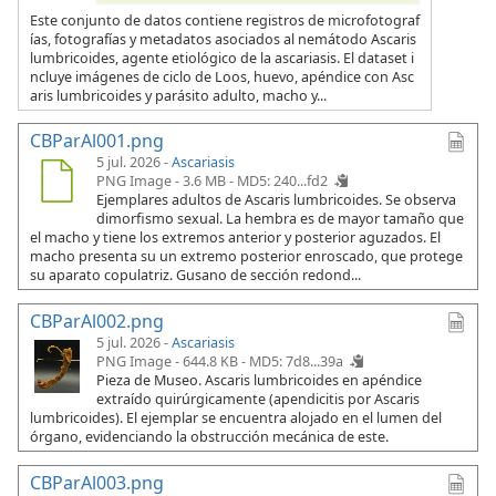
Este conjunto de datos contiene registros de microfotograf
ías, fotografías y metadatos asociados al nemátodo Ascaris
lumbricoides, agente etiológico de la ascariasis. El dataset i
ncluye imágenes de ciclo de Loos, huevo, apéndice con Asc
aris lumbricoides y parásito adulto, macho y...
CBParAl001.png
5 jul. 2026 -
Ascariasis
PNG Image - 3.6 MB -
MD5: 240...fd2
Ejemplares adultos de Ascaris lumbricoides. Se observa
dimorfismo sexual. La hembra es de mayor tamaño que
el macho y tiene los extremos anterior y posterior aguzados. El
macho presenta su un extremo posterior enroscado, que protege
su aparato copulatriz. Gusano de sección redond...
CBParAl002.png
5 jul. 2026 -
Ascariasis
PNG Image - 644.8 KB -
MD5: 7d8...39a
Pieza de Museo. Ascaris lumbricoides en apéndice
extraído quirúrgicamente (apendicitis por Ascaris
lumbricoides). El ejemplar se encuentra alojado en el lumen del
órgano, evidenciando la obstrucción mecánica de este.
CBParAl003.png