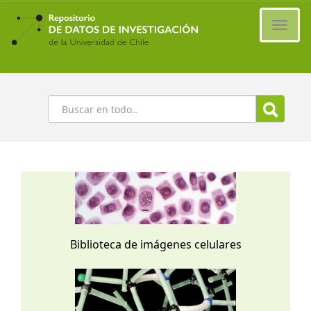
Ir
al
Cambi
contenido
naveg
principal
Buscar
Biblioteca de imágenes celulares