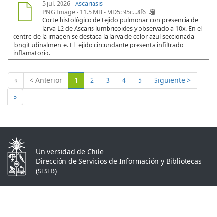
5 jul. 2026 -
Ascariasis
PNG Image - 11.5 MB -
MD5: 95c...8f6
Corte histológico de tejido pulmonar con presencia de
larva L2 de Ascaris lumbricoides y observado a 10x. En el
centro de la imagen se destaca la larva de color azul seccionada
longitudinalmente. El tejido circundante presenta infiltrado
inflamatorio.
(Actual)
«
< Anterior
1
2
3
4
5
Siguiente >
»
Universidad de Chile
Dirección de Servicios de Información y Bibliotecas
(SISIB)