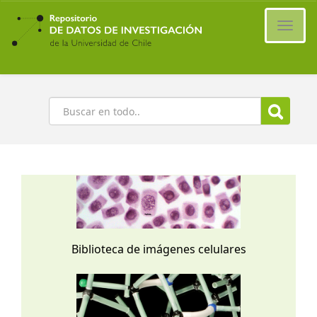
Ir
al
Cambi
contenido
naveg
principal
Buscar
Biblioteca de imágenes celulares