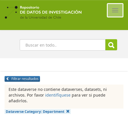
Ir
al
Cambi
contenido
naveg
principal
Buscar
Filtrar resultados
Este dataverse no contiene dataverses, datasets, ni
archivos. Por favor
identifíquese
para ver si puede
añadirlos.
Dataverse Category:
Department