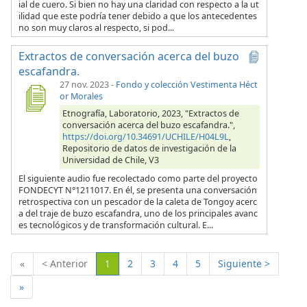
ial de cuero. Si bien no hay una claridad con respecto a la ut
ilidad que este podría tener debido a que los antecedentes
no son muy claros al respecto, si pod...
Extractos de conversación acerca del buzo
escafandra.
27 nov. 2023
-
Fondo y colección Vestimenta Héct
or Morales
Etnografía, Laboratorio, 2023, "Extractos de
conversación acerca del buzo escafandra.",
https://doi.org/10.34691/UCHILE/H04L9L
,
Repositorio de datos de investigación de la
Universidad de Chile, V3
El siguiente audio fue recolectado como parte del proyecto
FONDECYT N°1211017. En él, se presenta una conversación
retrospectiva con un pescador de la caleta de Tongoy acerc
a del traje de buzo escafandra, uno de los principales avanc
es tecnológicos y de transformación cultural. E...
(Actual)
«
< Anterior
1
2
3
4
5
Siguiente >
»