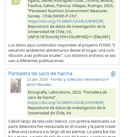
Egaña, Daniel; Rodríguez-Osiac, Lorena; Molina,
Paulina; Gálvez, Patricia; Villagas, Rodrigo, 2023,
"Perceived Nutrition Environment Measures
Survey - Chile (NEMS-P-Ch)",
https://doi.org/10.34691/UCHILE/9HKSDP
,
Repositorio de datos de investigación de la
Universidad de Chile, V3,
UNF:6:1R7lmoVKj1KV+OIzcRP43Q== [fileUNF]
Los datos aquí contenidos responden al proyecto FONIS “E
valuando ambientes alimentarios desde el hogar: una cont
ribución a las políticas locales". Los distintos archivos se aso
cian a diferentes publicaciones.
Pantaleta de saco de harina
23 abr. 2024
-
Fondo y colección Vestimenta H
éctor Morales
Etnografía, Laboratorio, 2023, "Pantaleta de
saco de harina",
https://doi.org/10.34691/UCHILE/6YUKNP
,
Repositorio de datos de investigación de la
Universidad de Chile, V4
Calzón largo de tela color blanco, con pretina elasticada. La
parte delantera fue restaurada en el museo y la parte traser
a lleva una costura a lo largo de las piernas. La pieza fue hec
ha a mano, a partir de tela de saco de harina, y costura man