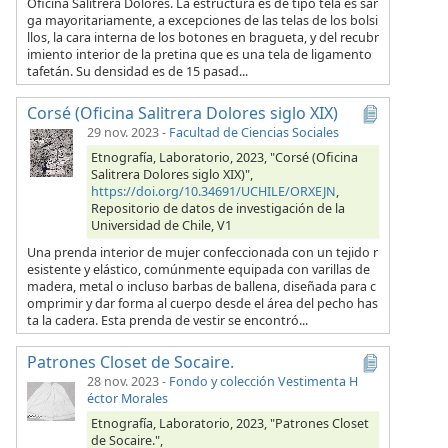
Oficina Salitrera Dolores. La estructura es de tipo tela es sar
ga mayoritariamente, a excepciones de las telas de los bolsi
llos, la cara interna de los botones en bragueta, y del recubr
imiento interior de la pretina que es una tela de ligamento
tafetán. Su densidad es de 15 pasad...
Corsé (Oficina Salitrera Dolores siglo XIX)
29 nov. 2023
-
Facultad de Ciencias Sociales
Etnografía, Laboratorio, 2023, "Corsé (Oficina
Salitrera Dolores siglo XIX)",
https://doi.org/10.34691/UCHILE/ORXEJN
,
Repositorio de datos de investigación de la
Universidad de Chile, V1
Una prenda interior de mujer confeccionada con un tejido r
esistente y elástico, comúnmente equipada con varillas de
madera, metal o incluso barbas de ballena, diseñada para c
omprimir y dar forma al cuerpo desde el área del pecho has
ta la cadera. Esta prenda de vestir se encontró...
Patrones Closet de Socaire.
28 nov. 2023
-
Fondo y colección Vestimenta H
éctor Morales
Etnografía, Laboratorio, 2023, "Patrones Closet
de Socaire.",