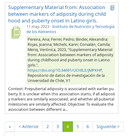
Supplementary Material from: Association
between markers of adiposity during child
hood and puberty onset in Latino girls.
11 may. 2023
-
Instituto de Nutrición y Tecnología
de los Alimentos
Pereira, Ana; Ferrer, Pedro; Binder, Alexandra;
Rojas, Joanna; Michels, Karin; Corvalán, Camila;
Meriq, Verónica, 2023, "Supplementary Material
from: Association between markers of adiposity
during childhood and puberty onset in Latino
girls.",
https://doi.org/10.34691/UCHILE/JMPKHP
,
Repositorio de datos de investigación de la
Universidad de Chile, V1
Context: Prepubertal adiposity is associated with earlier pu
berty. It is unclear when this association starts, if all adiposit
y markers are similarly associated, and whether all pubertal
milestones are similarly affected. Objective: To evaluate the
association between different a...
(Actual)
«
< Anterior
2
3
4
5
6
Siguiente >