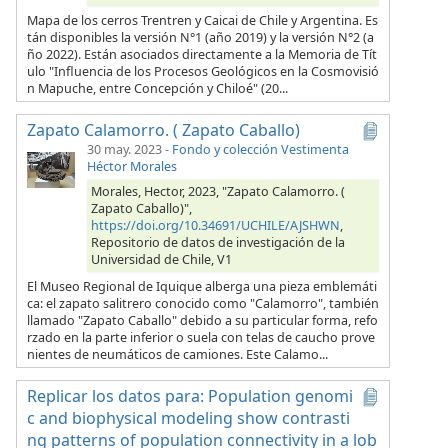
Mapa de los cerros Trentren y Caicai de Chile y Argentina. Es
tán disponibles la versión N°1 (año 2019) y la versión N°2 (a
ño 2022). Están asociados directamente a la Memoria de Tít
ulo "Influencia de los Procesos Geológicos en la Cosmovisió
n Mapuche, entre Concepción y Chiloé" (20...
Zapato Calamorro. ( Zapato Caballo)
30 may. 2023
-
Fondo y colección Vestimenta
Héctor Morales
Morales, Hector, 2023, "Zapato Calamorro. (
Zapato Caballo)",
https://doi.org/10.34691/UCHILE/AJSHWN
,
Repositorio de datos de investigación de la
Universidad de Chile, V1
El Museo Regional de Iquique alberga una pieza emblemáti
ca: el zapato salitrero conocido como "Calamorro", también
llamado "Zapato Caballo" debido a su particular forma, refo
rzado en la parte inferior o suela con telas de caucho prove
nientes de neumáticos de camiones. Este Calamo...
Replicar los datos para: Population genomi
c and biophysical modeling show contrasti
ng patterns of population connectivity in a lob