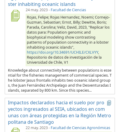
ster inhabiting oceanic islands
24 may. 2023
-
Facultad de Ciencias
Rojas, Felipe; Rojas Hernandez, Noemi; Cornejo-
Guzman, Sebastian; Ernst, Billy; Dewitte, Boris;
Parada, Carolina; Veliz, David, 2023, "Replicar los
datos para: Population genomic and
biophysical modeling show contrasting
patterns of population connectivity in a lobster
inhabiting oceanic islands",
https://doi.org/10.34691/UCHILE/CXLVYY
,
Repositorio de datos de investigación de la
Universidad de Chile, V1
Knowledge about connectivity between populations is esse
ntial for the fisheries management of commercial species. T
he lobster Jasus frontalis inhabits two oceanic island group
s, the Juan Fernández Archipelago and the Desventuradas I
slands, separated by 800 km. Since this species...
Impactos declarados hacia el suelo por pro
yectos ingresados al SEIA, ubicados en com
unas con áreas protegidas en la Región Metro
politana de Santiago
22 may. 2023
-
Facultad de Ciencias Agronómicas