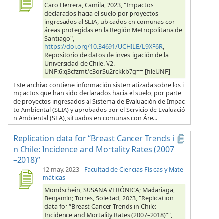
Caro Herrera, Camila, 2023, "Impactos
declarados hacia el suelo por proyectos
ingresados al SEIA, ubicados en comunas con
áreas protegidas en la Región Metropolitana de
Santiago",
https://doi.org/10.34691/UCHILE/L9XF6R
,
Repositorio de datos de investigación de la
Universidad de Chile, V2,
UNF:6:q3cfzmt/c3orSu2rckkb7g== [fileUNF]
Este archivo contiene información sistematizada sobre los i
mpactos que han sido declarados hacia el suelo, por parte
de proyectos ingresados al Sistema de Evaluación de Impac
to Ambiental (SEIA) y aprobados por el Servicio de Evaluació
n Ambiental (SEA), situados en comunas con Áre...
Replication data for “Breast Cancer Trends i
n Chile: Incidence and Mortality Rates (2007
–2018)”
12 may. 2023
-
Facultad de Ciencias Físicas y Mate
máticas
Mondschein, SUSANA VERÓNICA; Madariaga,
Benjamín; Torres, Soledad, 2023, "Replication
data for “Breast Cancer Trends in Chile:
Incidence and Mortality Rates (2007–2018)”",