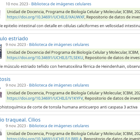
10 nov. 2023
-
Biblioteca de imágenes celulares
Unidad de Docencia, Programa de Biología Celular y Molecular, ICBM, 2023,
https://doi.org/10.34691/UCHILE/XAUWXF
, Repositorio de datos de inve
e epitelio intestinal con detalle en células caliciformes en vellosidad intestin
lo estriado
9 nov. 2023
-
Biblioteca de imágenes celulares
Unidad de Docencia del Programa de Biología Celular y Molecular, ICBM, 
https://doi.org/10.34691/UCHILE/TLSEKU
, Repositorio de datos de inves
de músculo estriado teñido con hematoxilina férrica de Heindenhain, obser
tosis
9 nov. 2023
-
Biblioteca de imágenes celulares
Unidad de Docencia, Programa de Biología Celular y Molecular, ICBM, 202
https://doi.org/10.34691/UCHILE/V1KYFV
, Repositorio de datos de inves
histoquímica de corte de tonsila humana anticuerpo anti caspasa 3 activa
io traqueal. Cilios
9 nov. 2023
-
Biblioteca de imágenes celulares
Unidad de Docencia, Programa de Biología Celular y Molecular, ICBM, 2023,
https://doi.org/10.34691/UCHILE/LB8ILA
, Repositorio de datos de invest