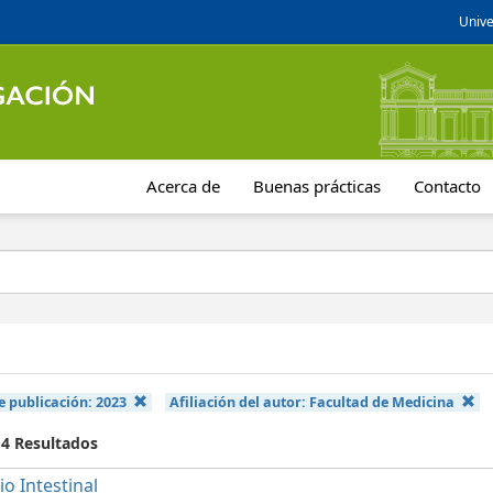
Unive
Acerca de
Buenas prácticas
Contacto
e publicación:
2023
Afiliación del autor:
Facultad de Medicina
 4 Resultados
io Intestinal