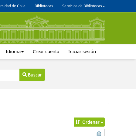
rsidad de Chile
Bibliotecas
Servicios de Bibliotecas
Idioma
Crear cuenta
Iniciar sesión
Buscar
Ordenar