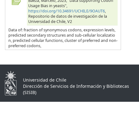
Baeza, Marcelo, 2023, "Data supporting Codon
Usage Bias in yeasts",
https://doi.org/10.34691/UCHILE/9OAUT6
,
Repositorio de datos de investigación de la
Universidad de Chile, V2
Data of: fraction of synonymous codons, expression levels,
predicted secondary structures and sub-cellular localizatio
n, predicted cellular functions, cluster of preferred and non-
preferred codons,
Universidad de Chile
Dirección de Servicios de Información y Bibliotecas
(SISIB)