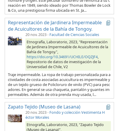
nombre y origen. Este peculiar sombrero se remonta a su c
reación en 1849, siendo ideado por Thomas Bowler de Lock
& Co, una prestigiosa firma ubicada en St. Ja...
Representación de Jardinera Impermeable
de Acuicultores de la Bahía de Tongoy.
20 nov. 2023
-
Facultad de Ciencias Sociales
Etnografía, Laboratorio, 2023, "Representación
de Jardinera Impermeable de Acuicultores de la
Bahía de Tongoy.",
https://doi.org/10.34691/UCHILE/OQZJF4
,
Repositorio de datos de investigación de la
Universidad de Chile, V2
Traje impermeable. La ropa de trabajo personalizada para a
ctividades de costa asociadas acuicultura es impermeable y
de un tejido grueso de Policloruro de vinilo (PVC) para pesc
adores. En general se usa chaqueta, pantalón y guantes im
permeables. Además de otra prenda muy usada, l...
Zapato Tejido (Museo de Lasana)
20 nov. 2023
-
Fondo y colección Vestimenta H
éctor Morales
Etnografía, Laboratorio, 2023, "Zapato Tejido
(Museo de Lasana)",