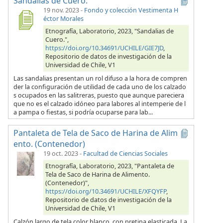
Sandalias de Cuero.
19 nov. 2023
-
Fondo y colección Vestimenta H
éctor Morales
Etnografía, Laboratorio, 2023, "Sandalias de
Cuero.",
https://doi.org/10.34691/UCHILE/GIE7JD
,
Repositorio de datos de investigación de la
Universidad de Chile, V1
Las sandalias presentan un rol difuso a la hora de compren
der la configuración de utilidad de cada uno de los calzado
s ocupados en las salitreras, puesto que aunque pareciera
que no es el calzado idóneo para labores al intemperie de l
a pampa o fiestas, si podría ocuparse para lab...
Pantaleta de Tela de Saco de Harina de Alim
ento. (Contenedor)
19 oct. 2023
-
Facultad de Ciencias Sociales
Etnografía, Laboratorio, 2023, "Pantaleta de
Tela de Saco de Harina de Alimento.
(Contenedor)",
https://doi.org/10.34691/UCHILE/XFQYFP
,
Repositorio de datos de investigación de la
Universidad de Chile, V1
Calzón largo de tela color blanco, con pretina elasticada. La