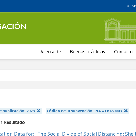
Unive
Acerca de
Buenas prácticas
Contacto
e publicación:
2023
Código de la subvención:
PIA AFB180003
 1 Resultado
cation Data for: "The Social Divide of Social Distancing: She