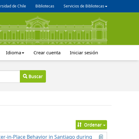
rsidad de Chile
Bibliotecas
Servicios de Bibliotecas
Idioma
Crear cuenta
Iniciar sesión
Buscar
Ordenar
lter-in-Place Behavior in Santiago during