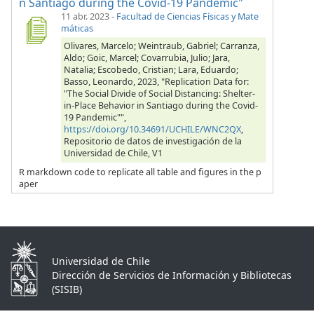
n Santiago during the Covid-19 Pandemic"
11 abr. 2023
-
Facultad de Ciencias Físicas y Mate
máticas
Olivares, Marcelo; Weintraub, Gabriel; Carranza,
Aldo; Goic, Marcel; Covarrubia, Julio; Jara,
Natalia; Escobedo, Cristian; Lara, Eduardo;
Basso, Leonardo, 2023, "Replication Data for:
"The Social Divide of Social Distancing: Shelter-
in-Place Behavior in Santiago during the Covid-
19 Pandemic"",
https://doi.org/10.34691/UCHILE/WNC2QX
,
Repositorio de datos de investigación de la
Universidad de Chile, V1
R markdown code to replicate all table and figures in the p
aper
Universidad de Chile
Dirección de Servicios de Información y Bibliotecas
(SISIB)