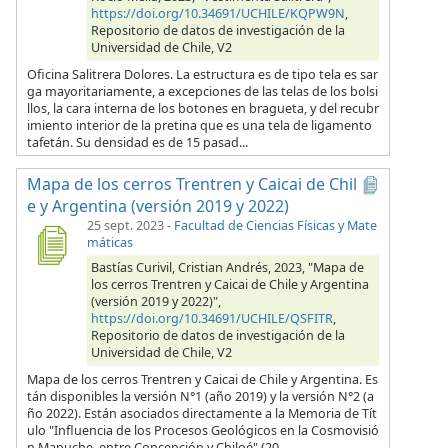
https://doi.org/10.34691/UCHILE/KQPW9N
,
Repositorio de datos de investigación de la
Universidad de Chile, V2
Oficina Salitrera Dolores. La estructura es de tipo tela es sar
ga mayoritariamente, a excepciones de las telas de los bolsi
llos, la cara interna de los botones en bragueta, y del recubr
imiento interior de la pretina que es una tela de ligamento
tafetán. Su densidad es de 15 pasad...
Mapa de los cerros Trentren y Caicai de Chil
e y Argentina (versión 2019 y 2022)
25 sept. 2023
-
Facultad de Ciencias Físicas y Mate
máticas
Bastías Curivil, Cristian Andrés, 2023, "Mapa de
los cerros Trentren y Caicai de Chile y Argentina
(versión 2019 y 2022)",
https://doi.org/10.34691/UCHILE/QSFITR
,
Repositorio de datos de investigación de la
Universidad de Chile, V2
Mapa de los cerros Trentren y Caicai de Chile y Argentina. Es
tán disponibles la versión N°1 (año 2019) y la versión N°2 (a
ño 2022). Están asociados directamente a la Memoria de Tít
ulo "Influencia de los Procesos Geológicos en la Cosmovisió
n Mapuche, entre Concepción y Chiloé" (20...