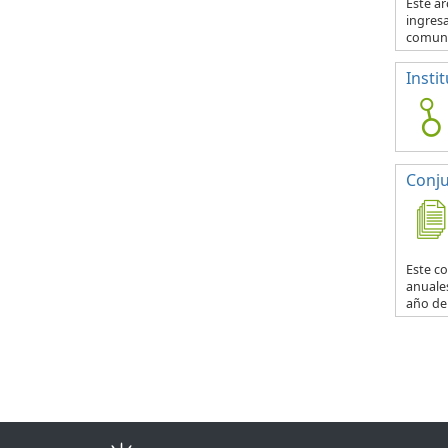
Este ar
ingresa
comuna
Insti
Conju
Este co
anuales
año del