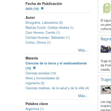
Fecha de Publicación
2023 (15)
Autor
El sig
Etnografía, Laboratorio (5)
un pesc
Bastías Curivil, Cristian Andrés (1)
cultural
Caro Herrera, Camila (1)
Cornejo-Guzman, Sebastian (1)
Repre
Cortez, Donna (1)
Más...
Materia
Traje 
Ciencias de la tierra y el medioambiente
de Pol
(15)
usada, l
Ciencias sociales (10)
Artes y humanidades (6)
Traj
Ingeniería (5)
Ciencias médicas, de la salud y de la vida (4)
Más...
Las si
Palabra clave
materi
Argentina (1)
pechera