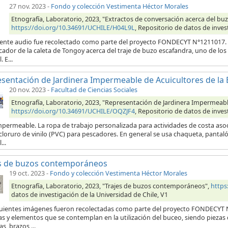
27 nov. 2023
-
Fondo y colección Vestimenta Héctor Morales
Etnografía, Laboratorio, 2023, "Extractos de conversación acerca del buz
https://doi.org/10.34691/UCHILE/H04L9L
, Repositorio de datos de inves
uiente audio fue recolectado como parte del proyecto FONDECYT N°1211017. E
ador de la caleta de Tongoy acerca del traje de buzo escafandra, uno de los
. E...
sentación de Jardinera Impermeable de Acuicultores de la 
20 nov. 2023
-
Facultad de Ciencias Sociales
Etnografía, Laboratorio, 2023, "Representación de Jardinera Impermeable
https://doi.org/10.34691/UCHILE/OQZJF4
, Repositorio de datos de inves
impermeable. La ropa de trabajo personalizada para actividades de costa aso
icloruro de vinilo (PVC) para pescadores. En general se usa chaqueta, pan
...
es de buzos contemporáneos
19 oct. 2023
-
Fondo y colección Vestimenta Héctor Morales
Etnografía, Laboratorio, 2023, "Trajes de buzos contemporáneos",
https
datos de investigación de la Universidad de Chile, V1
guientes imágenes fueron recolectadas como parte del proyecto FONDECYT 
as y elementos que se contemplan en la utilización del buceo, siendo piezas
s, brazos,...