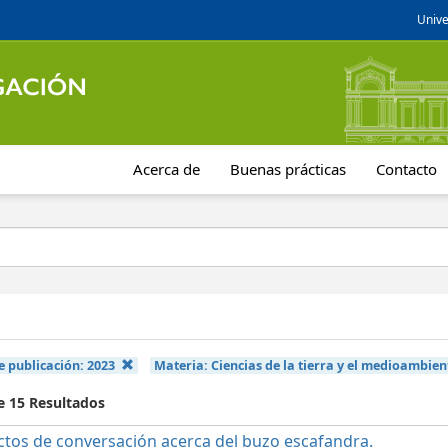
Unive
Acerca de
Buenas prácticas
Contacto
e publicación:
2023
Materia:
Ciencias de la tierra y el medioambien
e 15 Resultados
ctos de conversación acerca del buzo escafandra.