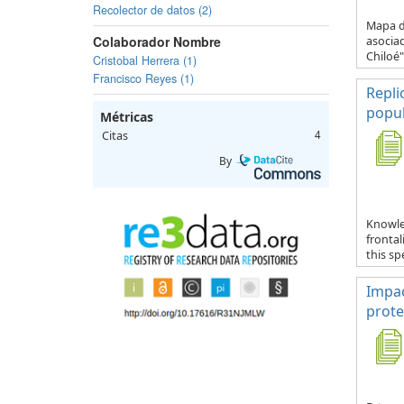
Recolector de datos (2)
Mapa de
Colaborador Nombre
asocia
Chiloé" 
Cristobal Herrera (1)
Francisco Reyes (1)
Repli
popul
Métricas
Citas
4
By
Knowle
fronta
this spe
Impac
prote