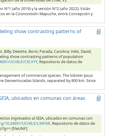
tigación de la Universidad de Chile, V2
ón N°1 (año 2019) y la versión N°2 (año 2022). Están
icos en la Cosmovisión Mapuche, entre Concepción y
deling show contrasting patterns of
illy; Dewitte, Boris; Parada, Carolina; Veliz, David,
deling show contrasting patterns of population
.34691/UCHILE/CXLVYY
, Repositorio de datos de
management of commercial species. The lobster Jasus
the Desventuradas Islands, separated by 800 km. Since
 SEIA, ubicados en comunas con áreas
oyectos ingresados al SEIA, ubicados en comunas con
org/10.34691/UCHILE/L9XF6R
, Repositorio de datos de
b7g== [fileUNF]