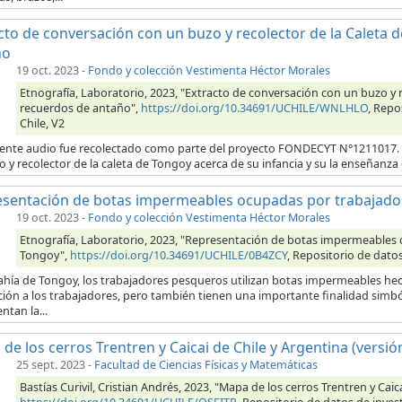
cto de conversación con un buzo y recolector de la Caleta 
ño
19 oct. 2023
-
Fondo y colección Vestimenta Héctor Morales
Etnografía, Laboratorio, 2023, "Extracto de conversación con un buzo y r
recuerdos de antaño",
https://doi.org/10.34691/UCHILE/WNLHLO
, Repo
Chile, V2
uiente audio fue recolectado como parte del proyecto FONDECYT N°1211017. E
 y recolector de la caleta de Tongoy acerca de su infancia y su la enseñanz
sentación de botas impermeables ocupadas por trabajador
19 oct. 2023
-
Fondo y colección Vestimenta Héctor Morales
Etnografía, Laboratorio, 2023, "Representación de botas impermeables
Tongoy",
https://doi.org/10.34691/UCHILE/0B4ZCY
, Repositorio de datos
Bahía de Tongoy, los trabajadores pesqueros utilizan botas impermeables he
ión a los trabajadores, pero también tienen una importante finalidad simból
ntan la...
de los cerros Trentren y Caicai de Chile y Argentina (versió
25 sept. 2023
-
Facultad de Ciencias Físicas y Matemáticas
Bastías Curivil, Cristian Andrés, 2023, "Mapa de los cerros Trentren y Caic