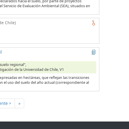
eclarados hacia el suelo, por parte de proyectos
l Servicio de Evaluación Ambiental (SEA), situados en
de Chile)
l
suelo regional",
tigación de la Universidad de Chile, V1
presadas en hectáreas, que reflejan las transiciones
n el uso del suelo del año actual (correspondiente al
ente >
»