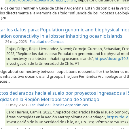
https://doi.org/10.34691/UCHILE/QSFITR
, Repositorio de datos de inves
 los cerros Trentren y Caicai de Chile y Argentina. Están disponibles la versi
dos directamente a la Memoria de Título "Influencia de los Procesos Geológ
(20...
car los datos para: Population genomic and biophysical mo
ation connectivity in a lobster inhabiting oceanic islands
24 may. 2023
-
Facultad de Ciencias
Rojas, Felipe; Rojas Hernandez, Noemi; Cornejo-Guzman, Sebastian; Ernst, B
2023, "Replicar los datos para: Population genomic and biophysical mo
connectivity in a lobster inhabiting oceanic islands",
https://doi.org/10
investigación de la Universidad de Chile, V1
dge about connectivity between populations is essential for the fisheries 
lis inhabits two oceanic island groups, the Juan Fernández Archipelago and 
cies...
tos declarados hacia el suelo por proyectos ingresados al
gidas en la Región Metropolitana de Santiago
22 may. 2023
-
Facultad de Ciencias Agronómicas
Caro Herrera, Camila, 2023, "Impactos declarados hacia el suelo por pr
áreas protegidas en la Región Metropolitana de Santiago",
https://doi.
investigación de la Universidad de Chile, V2, UNF:6:q3cfzmt/c3orSu2rckk