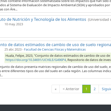
chivo contiene información sistematizada sobre los impactos que han sido d
dos al Sistema de Evaluación de Impacto Ambiental (SEIA) y aprobados por e
s con Áre...
tuto de Nutrición y Tecnología de los Alimentos
(Universidad 
10 may. 2023
nto de datos estimados de cambio de uso de suelo regiona
25 abr. 2023
-
Facultad de Ciencias Físicas y Matemáticas
Huala, Felipe, 2023, "Conjunto de datos estimados de cambio de uso de 
https://doi.org/10.34691/UCHILE/G496P4
, Repositorio de datos de inves
njunto de datos presenta matrices regionales de cambio de uso del suelo, ex
 entre diferentes tipos de uso del suelo en cada región. Las columnas indica
...
(Actual)
«
< Anterior
1
2
Sigui