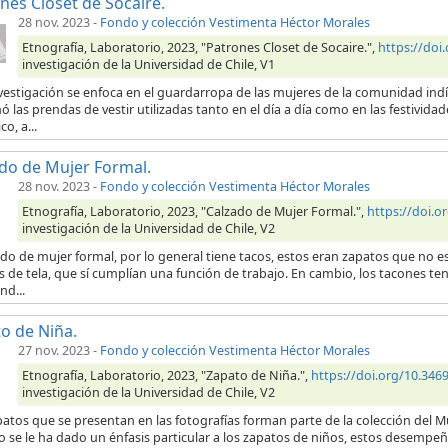
nes Closet de Socaire.
28 nov. 2023
-
Fondo y colección Vestimenta Héctor Morales
Etnografía, Laboratorio, 2023, "Patrones Closet de Socaire.",
https://doi
investigación de la Universidad de Chile, V1
nvestigación se enfoca en el guardarropa de las mujeres de la comunidad ind
 las prendas de vestir utilizadas tanto en el día a día como en las festivida
co, a...
do de Mujer Formal.
28 nov. 2023
-
Fondo y colección Vestimenta Héctor Morales
Etnografía, Laboratorio, 2023, "Calzado de Mujer Formal.",
https://doi.
investigación de la Universidad de Chile, V2
ado de mujer formal, por lo general tiene tacos, estos eran zapatos que no es
 de tela, que sí cumplían una función de trabajo. En cambio, los tacones te
nd...
o de Niña.
27 nov. 2023
-
Fondo y colección Vestimenta Héctor Morales
Etnografía, Laboratorio, 2023, "Zapato de Niña.",
https://doi.org/10.34
investigación de la Universidad de Chile, V2
atos que se presentan en las fotografías forman parte de la colección del M
o se le ha dado un énfasis particular a los zapatos de niños, estos desempeña