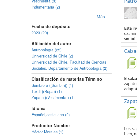
Patro
Vestimenta (3)
Indumentaria (2)
Más...
Fecha de depósito
Esta i
2023 (29)
examinó
simbóli
Afiliación del autor
Antropología (25)
Calza
Universidad de Chile (2)
Universidad de Chile. Facultad de Ciencias
Sociales. Departamento de Antropología (2)
El calz
Clasificación de materias Término
zapatos
Sombrero ((Bombín)) (1)
adaptá
Textil ((Ropa)) (1)
Zapato ((Vestimenta)) (1)
Zapat
Idioma
Español,castellano (2)
Productor Nombre
Los zap
Héctor Morales (1)
bien, n