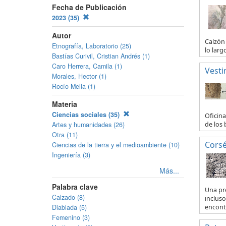
Fecha de Publicación
2023 (35)
Autor
Calzón 
Etnografía, Laboratorio (25)
lo larg
Bastías Curivil, Cristian Andrés (1)
Caro Herrera, Camila (1)
Vesti
Morales, Hector (1)
Rocío Mella (1)
Materia
Ciencias sociales (35)
Oficina
de los 
Artes y humanidades (26)
Otra (11)
Corsé
Ciencias de la tierra y el medioambiente (10)
Ingeniería (3)
Más...
Palabra clave
Una pr
Calzado (8)
incluso
encontr
Diablada (5)
Femenino (3)