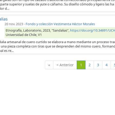
 parte superior y suelas de yute o cáñamo. Su diseño cómodo y ligero las ha
or d...
lias
20 nov. 2023
-
Fondo y colección Vestimenta Héctor Morales
Etnografía, Laboratorio, 2023, "Sandalias",
https://doi.org/10.34691/UC
Universidad de Chile, V1
alia artesanal de cuero curtido se elabora a mano mediante un proceso trad
r una pieza completa con tiras que se desprenden del mismo cuero, formando
al es re...
(Actual)
«
< Anterior
1
2
3
4