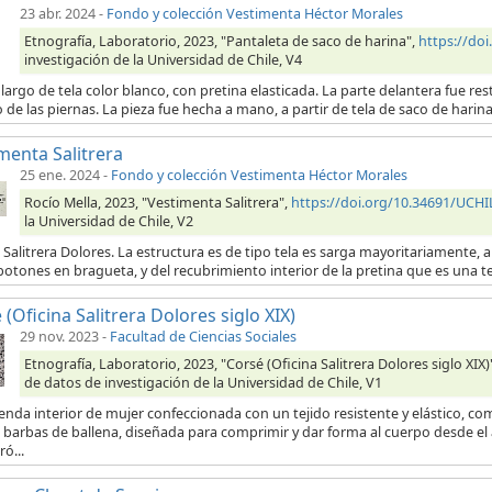
23 abr. 2024
-
Fondo y colección Vestimenta Héctor Morales
Etnografía, Laboratorio, 2023, "Pantaleta de saco de harina",
https://do
investigación de la Universidad de Chile, V4
largo de tela color blanco, con pretina elasticada. La parte delantera fue res
o de las piernas. La pieza fue hecha a mano, a partir de tela de saco de hari
menta Salitrera
25 ene. 2024
-
Fondo y colección Vestimenta Héctor Morales
Rocío Mella, 2023, "Vestimenta Salitrera",
https://doi.org/10.34691/UC
la Universidad de Chile, V2
 Salitrera Dolores. La estructura es de tipo tela es sarga mayoritariamente, a 
botones en bragueta, y del recubrimiento interior de la pretina que es una t
 (Oficina Salitrera Dolores siglo XIX)
29 nov. 2023
-
Facultad de Ciencias Sociales
Etnografía, Laboratorio, 2023, "Corsé (Oficina Salitrera Dolores siglo XIX)
de datos de investigación de la Universidad de Chile, V1
enda interior de mujer confeccionada con un tejido resistente y elástico, 
 barbas de ballena, diseñada para comprimir y dar forma al cuerpo desde el á
ó...