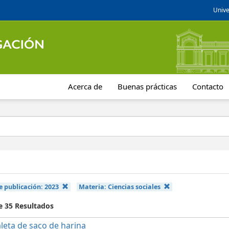
Unive
Acerca de
Buenas prácticas
Contacto
e publicación:
2023
Materia:
Ciencias sociales
e 35 Resultados
leta de saco de harina