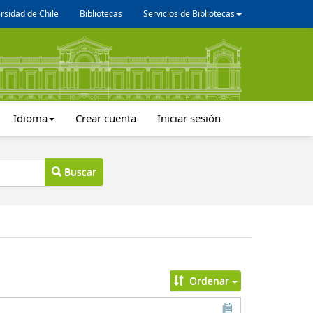
rsidad de Chile
Bibliotecas
Servicios de Bibliotecas
Idioma
Crear cuenta
Iniciar sesión
Buscar
Ordenar