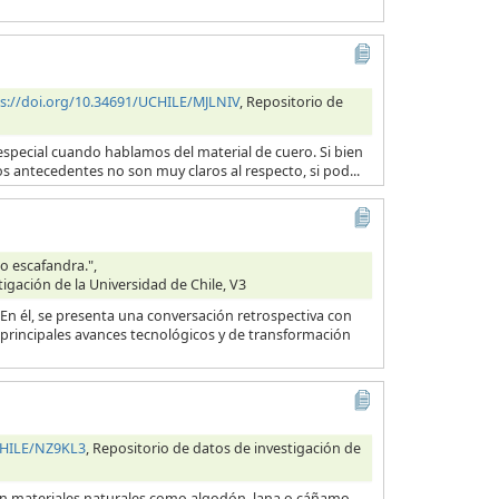
s://doi.org/10.34691/UCHILE/MJLNIV
, Repositorio de
en especial cuando hablamos del material de cuero. Si bien
os antecedentes no son muy claros al respecto, si pod...
o escafandra.",
tigación de la Universidad de Chile, V3
n él, se presenta una conversación retrospectiva con
 principales avances tecnológicos y de transformación
CHILE/NZ9KL3
, Repositorio de datos de investigación de
con materiales naturales como algodón, lana o cáñamo