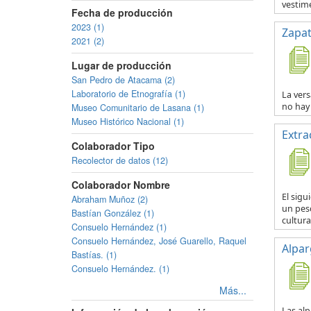
vestime
Fecha de producción
2023 (1)
Zapat
2021 (2)
Lugar de producción
San Pedro de Atacama (2)
Laboratorio de Etnografía (1)
La vers
no hay 
Museo Comunitario de Lasana (1)
Museo Histórico Nacional (1)
Extra
Colaborador Tipo
Recolector de datos (12)
Colaborador Nombre
El sig
Abraham Muñoz (2)
un pesc
Bastían González (1)
cultural
Consuelo Hernández (1)
Consuelo Hernández, José Guarello, Raquel
Alpar
Bastías. (1)
Consuelo Hernández. (1)
Más...
Las al