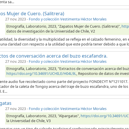
nta sa...
os Mujer de Cuero. (Salitrera)
27 nov. 2023
-
Fondo y colección Vestimenta Héctor Morales
Etnografía, Laboratorio, 2023, "Zapatos Mujer de Cuero. (Salitrera)",
http
datos de investigación de la Universidad de Chile, V2
atilidad, la diversidad y la multiplicidad se refleja en el calzado femenino, 
una claridad con respecto a la utilidad que este podría tener debido a que l
ctos de conversación acerca del buzo escafandra.
27 nov. 2023
-
Fondo y colección Vestimenta Héctor Morales
Etnografía, Laboratorio, 2023, "Extractos de conversación acerca del buz
https://doi.org/10.34691/UCHILE/H04L9L
, Repositorio de datos de inves
uiente audio fue recolectado como parte del proyecto FONDECYT N°1211017. E
ador de la caleta de Tongoy acerca del traje de buzo escafandra, uno de los
. E...
gatas
27 nov. 2023
-
Fondo y colección Vestimenta Héctor Morales
Etnografía, Laboratorio, 2023, "Alpargatas",
https://doi.org/10.34691/U
la Universidad de Chile, V3
pargatas son un tipo de calzado tradicional confeccionado principalmente 