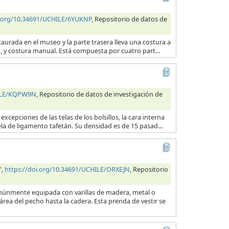
i.org/10.34691/UCHILE/6YUKNP
, Repositorio de datos de
taurada en el museo y la parte trasera lleva una costura a
na, y costura manual. Está compuesta por cuatro part...
HILE/KQPW9N
, Repositorio de datos de investigación de
excepciones de las telas de los bolsillos, la cara interna
ela de ligamento tafetán. Su densidad es de 15 pasad...
",
https://doi.org/10.34691/UCHILE/ORXEJN
, Repositorio
comúnmente equipada con varillas de madera, metal o
rea del pecho hasta la cadera. Esta prenda de vestir se