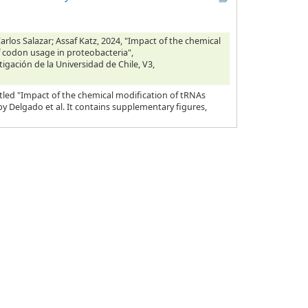
rlos Salazar; Assaf Katz, 2024, "Impact of the chemical
f codon usage in proteobacteria",
tigación de la Universidad de Chile, V3,
tled "Impact of the chemical modification of tRNAs
y Delgado et al. It contains supplementary figures,