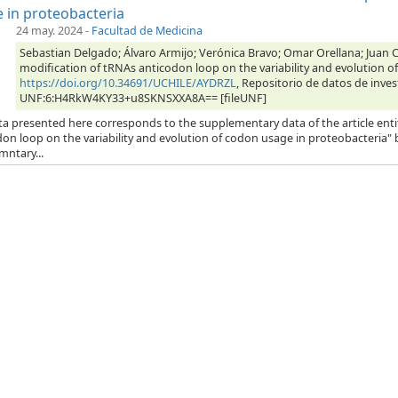
 in proteobacteria
24 may. 2024
-
Facultad de Medicina
Sebastian Delgado; Álvaro Armijo; Verónica Bravo; Omar Orellana; Juan Ca
modification of tRNAs anticodon loop on the variability and evolution o
https://doi.org/10.34691/UCHILE/AYDRZL
, Repositorio de datos de inves
UNF:6:H4RkW4KY33+u8SKNSXXA8A== [fileUNF]
ta presented here corresponds to the supplementary data of the article enti
on loop on the variability and evolution of codon usage in proteobacteria" b
mntary...