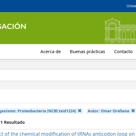
Unive
Acerca de
Buenas prácticas
Contacto
rganismo:
Proteobacteria (NCBI:txid1224)
Autor:
Omar Orellana
 1 Resultado
t of the chemical modification of tRNAs anticodon loop on t