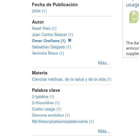
Fecha de Publicación
usage
2024 (1)
Autor
Assaf Katz (1)
Juan Carlos Salazar (1)
Omar Orellana (1)
The da
Sebastian Delgado (1)
anticod
Verónica Bravo (1)
supple
Más...
Materia
Ciencias médicas, de la salud y de la vida (1)
Palabra clave
2-lysidine (1)
2-thiouridine (1)
Codon usage (1)
Genome evolution (1)
N6-threonylcarbamoyladenosine (1)
Más...