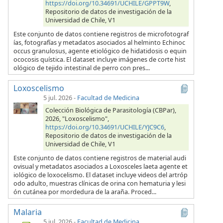
https://doi.org/10.34691/UCHILE/GPPT9W
,
Repositorio de datos de investigación de la
Universidad de Chile, V1
Este conjunto de datos contiene registros de microfotograf
ías, fotografías y metadatos asociados al helminto Echinoc
occus granulosus, agente etiológico de hidatidosis o equin
ococosis quística. El dataset incluye imágenes de corte hist
ológico de tejido intestinal de perro con pres...
Loxoscelismo
5 jul. 2026
-
Facultad de Medicina
Colección Biológica de Parasitología (CBPar),
2026, "Loxoscelismo",
https://doi.org/10.34691/UCHILE/YJC9C6
,
Repositorio de datos de investigación de la
Universidad de Chile, V1
Este conjunto de datos contiene registros de material audi
ovisual y metadatos asociados a Loxosceles laeta agente et
iológico de loxocelismo. El dataset incluye videos del artróp
odo adulto, muestras clínicas de orina con hematuria y lesi
ón cutánea por mordedura de la araña. Proced...
Malaria
5 jul. 2026
-
Facultad de Medicina