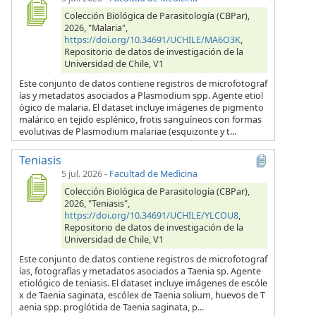
Colección Biológica de Parasitología (CBPar),
2026, "Malaria",
https://doi.org/10.34691/UCHILE/MA6O3K
,
Repositorio de datos de investigación de la
Universidad de Chile, V1
Este conjunto de datos contiene registros de microfotograf
ías y metadatos asociados a Plasmodium spp. Agente etiol
ógico de malaria. El dataset incluye imágenes de pigmento
malárico en tejido esplénico, frotis sanguíneos con formas
evolutivas de Plasmodium malariae (esquizonte y t...
Teniasis
5 jul. 2026
-
Facultad de Medicina
Colección Biológica de Parasitología (CBPar),
2026, "Teniasis",
https://doi.org/10.34691/UCHILE/YLCOU8
,
Repositorio de datos de investigación de la
Universidad de Chile, V1
Este conjunto de datos contiene registros de microfotograf
ías, fotografías y metadatos asociados a Taenia sp. Agente
etiológico de teniasis. El dataset incluye imágenes de escóle
x de Taenia saginata, escólex de Taenia solium, huevos de T
aenia spp. proglótida de Taenia saginata, p...