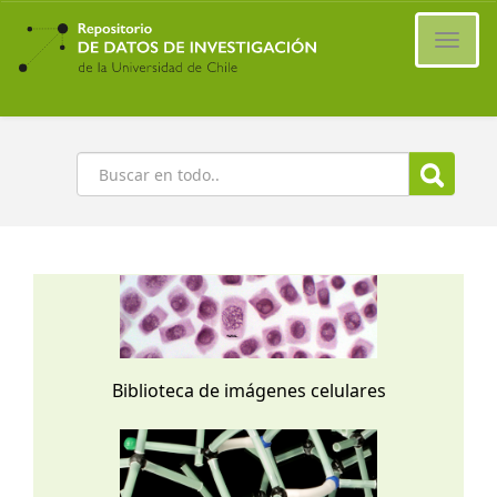
Ir
al
Cambi
contenido
naveg
principal
Buscar
Biblioteca de imágenes celulares