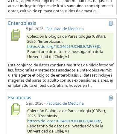
a cruzi, agente etiológico de la enfermedad de Chagas. El d
ataset incluye imágenes de frotis sanguíneo con tripomasti
gotes, cultivo de epimastigotes, nidos de amastig...
Enterobiasis
5 jul. 2026
-
Facultad de Medicina
Colección Biológica de Parasitología (CBPar),
2026, "Enterobiasis",
https://doi.org/10.34691/UCHILE/MVEEJD
,
Repositorio de datos de investigación de la
Universidad de Chile, V1
Este conjunto de datos contiene registros de microfotograf
ías, fotografías y metadatos asociados a Enterobius vermic
ularis agente etiológico de enterobiasis. El dataset incluye i
mágenes del parásito adulto con sus expansiones alares, ej
emplar adulto en test de Graham, huevos en t...
Escabiosis
5 jul. 2026
-
Facultad de Medicina
Colección Biológica de Parasitología (CBPar),
2026, "Escabiosis",
https://doi.org/10.34691/UCHILE/Q4CBRZ
,
Repositorio de datos de investigación de la
Universidad de Chile, V1